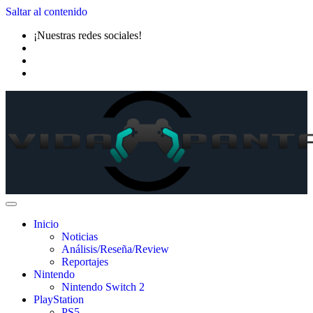
Saltar al contenido
¡Nuestras redes sociales!
Inicio
Noticias
Análisis/Reseña/Review
Reportajes
Nintendo
Nintendo Switch 2
PlayStation
PS5