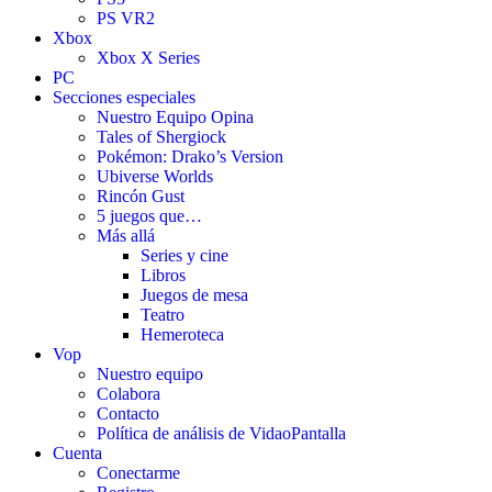
PS VR2
Xbox
Xbox X Series
PC
Secciones especiales
Nuestro Equipo Opina
Tales of Shergiock
Pokémon: Drako’s Version
Ubiverse Worlds
Rincón Gust
5 juegos que…
Más allá
Series y cine
Libros
Juegos de mesa
Teatro
Hemeroteca
Vop
Nuestro equipo
Colabora
Contacto
Política de análisis de VidaoPantalla
Cuenta
Conectarme