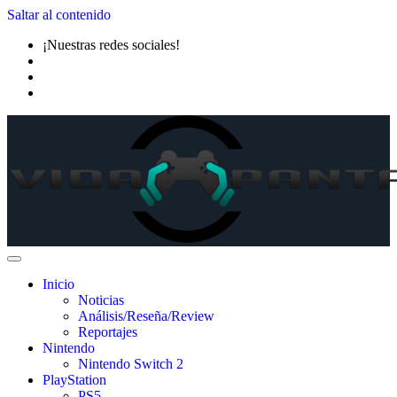
Saltar al contenido
¡Nuestras redes sociales!
Inicio
Noticias
Análisis/Reseña/Review
Reportajes
Nintendo
Nintendo Switch 2
PlayStation
PS5