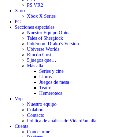
PS VR2
Xbox
Xbox X Series
PC
Secciones especiales
Nuestro Equipo Opina
Tales of Shergiock
Pokémon: Drako’s Version
Ubiverse Worlds
Rincón Gust
5 juegos que…
Más allá
Series y cine
Libros
Juegos de mesa
Teatro
Hemeroteca
Vop
Nuestro equipo
Colabora
Contacto
Política de análisis de VidaoPantalla
Cuenta
Conectarme