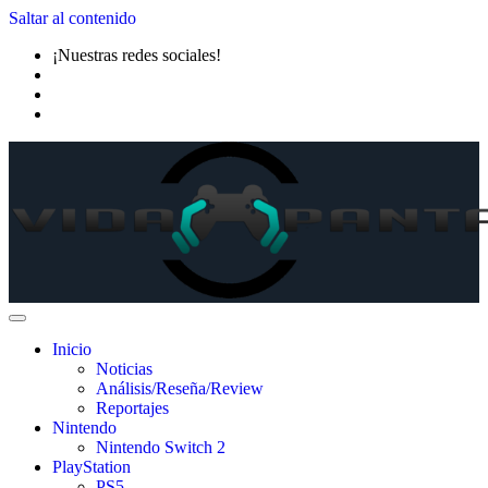
Saltar al contenido
¡Nuestras redes sociales!
Inicio
Noticias
Análisis/Reseña/Review
Reportajes
Nintendo
Nintendo Switch 2
PlayStation
PS5