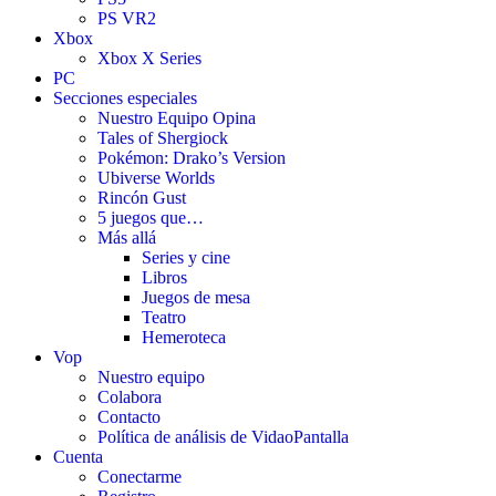
PS VR2
Xbox
Xbox X Series
PC
Secciones especiales
Nuestro Equipo Opina
Tales of Shergiock
Pokémon: Drako’s Version
Ubiverse Worlds
Rincón Gust
5 juegos que…
Más allá
Series y cine
Libros
Juegos de mesa
Teatro
Hemeroteca
Vop
Nuestro equipo
Colabora
Contacto
Política de análisis de VidaoPantalla
Cuenta
Conectarme