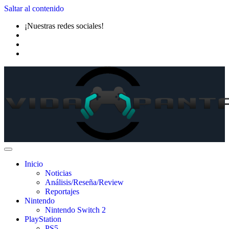
Saltar al contenido
¡Nuestras redes sociales!
Inicio
Noticias
Análisis/Reseña/Review
Reportajes
Nintendo
Nintendo Switch 2
PlayStation
PS5