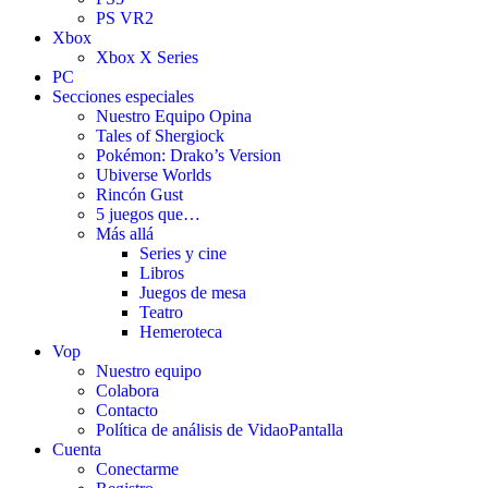
PS VR2
Xbox
Xbox X Series
PC
Secciones especiales
Nuestro Equipo Opina
Tales of Shergiock
Pokémon: Drako’s Version
Ubiverse Worlds
Rincón Gust
5 juegos que…
Más allá
Series y cine
Libros
Juegos de mesa
Teatro
Hemeroteca
Vop
Nuestro equipo
Colabora
Contacto
Política de análisis de VidaoPantalla
Cuenta
Conectarme