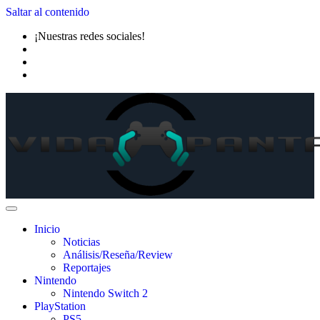
Saltar al contenido
¡Nuestras redes sociales!
Inicio
Noticias
Análisis/Reseña/Review
Reportajes
Nintendo
Nintendo Switch 2
PlayStation
PS5