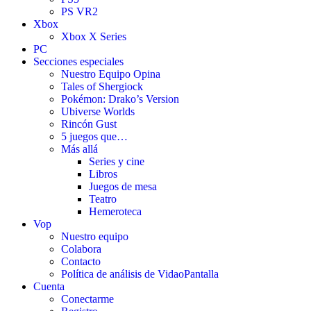
PS VR2
Xbox
Xbox X Series
PC
Secciones especiales
Nuestro Equipo Opina
Tales of Shergiock
Pokémon: Drako’s Version
Ubiverse Worlds
Rincón Gust
5 juegos que…
Más allá
Series y cine
Libros
Juegos de mesa
Teatro
Hemeroteca
Vop
Nuestro equipo
Colabora
Contacto
Política de análisis de VidaoPantalla
Cuenta
Conectarme