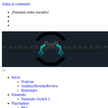
Saltar al contenido
¡Nuestras redes sociales!
Inicio
Noticias
Análisis/Reseña/Review
Reportajes
Nintendo
Nintendo Switch 2
PlayStation
PS5