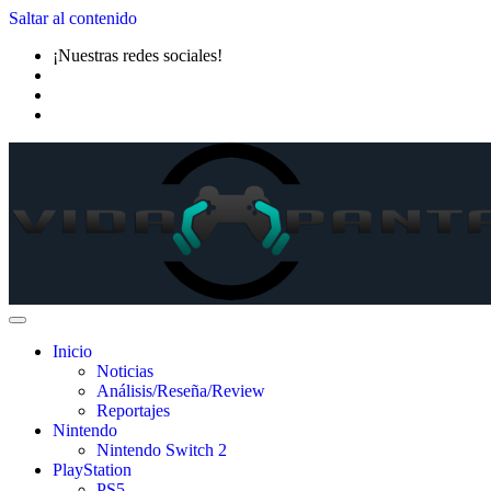
Saltar al contenido
¡Nuestras redes sociales!
Inicio
Noticias
Análisis/Reseña/Review
Reportajes
Nintendo
Nintendo Switch 2
PlayStation
PS5