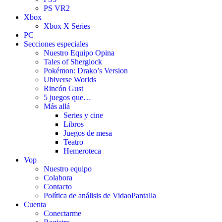
PS VR2
Xbox
Xbox X Series
PC
Secciones especiales
Nuestro Equipo Opina
Tales of Shergiock
Pokémon: Drako’s Version
Ubiverse Worlds
Rincón Gust
5 juegos que…
Más allá
Series y cine
Libros
Juegos de mesa
Teatro
Hemeroteca
Vop
Nuestro equipo
Colabora
Contacto
Política de análisis de VidaoPantalla
Cuenta
Conectarme