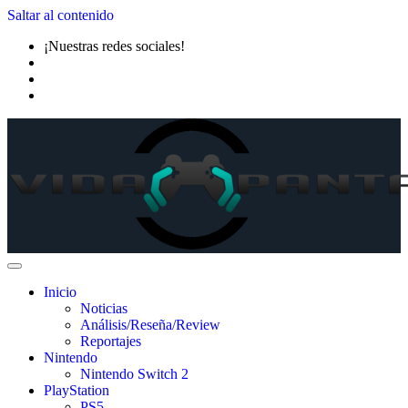
Saltar al contenido
¡Nuestras redes sociales!
Inicio
Noticias
Análisis/Reseña/Review
Reportajes
Nintendo
Nintendo Switch 2
PlayStation
PS5