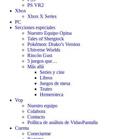
PS VR2
Xbox
Xbox X Series
PC
Secciones especiales
Nuestro Equipo Opina
Tales of Shergiock
Pokémon: Drako’s Version
Ubiverse Worlds
Rincón Gust
5 juegos que…
Más allá
Series y cine
Libros
Juegos de mesa
Teatro
Hemeroteca
Vop
Nuestro equipo
Colabora
Contacto
Política de análisis de VidaoPantalla
Cuenta
Conectarme