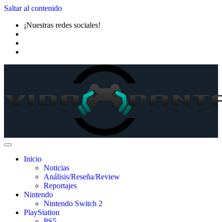
Saltar al contenido
¡Nuestras redes sociales!
Inicio
Noticias
Análisis/Reseña/Review
Reportajes
Nintendo
Nintendo Switch 2
PlayStation
PS5