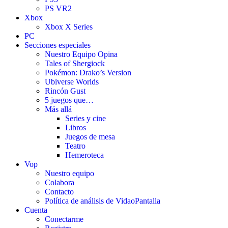
PS VR2
Xbox
Xbox X Series
PC
Secciones especiales
Nuestro Equipo Opina
Tales of Shergiock
Pokémon: Drako’s Version
Ubiverse Worlds
Rincón Gust
5 juegos que…
Más allá
Series y cine
Libros
Juegos de mesa
Teatro
Hemeroteca
Vop
Nuestro equipo
Colabora
Contacto
Política de análisis de VidaoPantalla
Cuenta
Conectarme