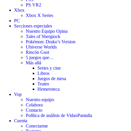
PS VR2
Xbox
Xbox X Series
PC
Secciones especiales
Nuestro Equipo Opina
Tales of Shergiock
Pokémon: Drako’s Version
Ubiverse Worlds
Rincón Gust
5 juegos que…
Más allá
Series y cine
Libros
Juegos de mesa
Teatro
Hemeroteca
Vop
Nuestro equipo
Colabora
Contacto
Política de análisis de VidaoPantalla
Cuenta
Conectarme