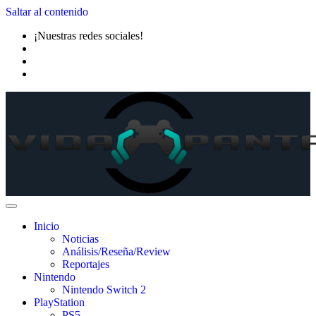
Saltar al contenido
¡Nuestras redes sociales!
Inicio
Noticias
Análisis/Reseña/Review
Reportajes
Nintendo
Nintendo Switch 2
PlayStation
PS5