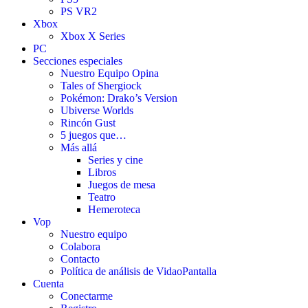
PS VR2
Xbox
Xbox X Series
PC
Secciones especiales
Nuestro Equipo Opina
Tales of Shergiock
Pokémon: Drako’s Version
Ubiverse Worlds
Rincón Gust
5 juegos que…
Más allá
Series y cine
Libros
Juegos de mesa
Teatro
Hemeroteca
Vop
Nuestro equipo
Colabora
Contacto
Política de análisis de VidaoPantalla
Cuenta
Conectarme