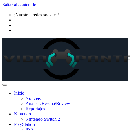
Saltar al contenido
¡Nuestras redes sociales!
Inicio
Noticias
Análisis/Reseña/Review
Reportajes
Nintendo
Nintendo Switch 2
PlayStation
PS5