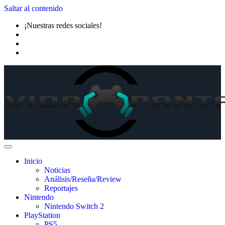
Saltar al contenido
¡Nuestras redes sociales!
Inicio
Noticias
Análisis/Reseña/Review
Reportajes
Nintendo
Nintendo Switch 2
PlayStation
PS5