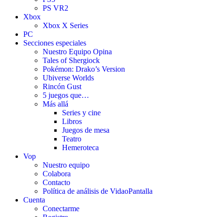
PS VR2
Xbox
Xbox X Series
PC
Secciones especiales
Nuestro Equipo Opina
Tales of Shergiock
Pokémon: Drako’s Version
Ubiverse Worlds
Rincón Gust
5 juegos que…
Más allá
Series y cine
Libros
Juegos de mesa
Teatro
Hemeroteca
Vop
Nuestro equipo
Colabora
Contacto
Política de análisis de VidaoPantalla
Cuenta
Conectarme