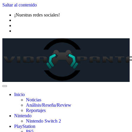
Saltar al contenido
¡Nuestras redes sociales!
Inicio
Noticias
Análisis/Reseña/Review
Reportajes
Nintendo
Nintendo Switch 2
PlayStation
PS5