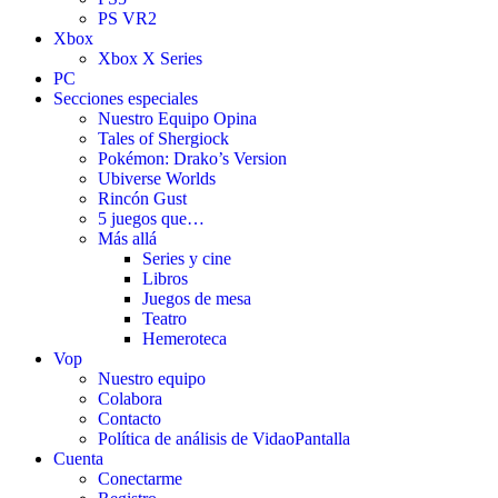
PS VR2
Xbox
Xbox X Series
PC
Secciones especiales
Nuestro Equipo Opina
Tales of Shergiock
Pokémon: Drako’s Version
Ubiverse Worlds
Rincón Gust
5 juegos que…
Más allá
Series y cine
Libros
Juegos de mesa
Teatro
Hemeroteca
Vop
Nuestro equipo
Colabora
Contacto
Política de análisis de VidaoPantalla
Cuenta
Conectarme