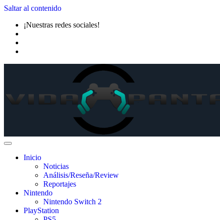
Saltar al contenido
¡Nuestras redes sociales!
Inicio
Noticias
Análisis/Reseña/Review
Reportajes
Nintendo
Nintendo Switch 2
PlayStation
PS5