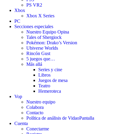
PS VR2
Xbox
Xbox X Series
PC
Secciones especiales
Nuestro Equipo Opina
Tales of Shergiock
Pokémon: Drako’s Version
Ubiverse Worlds
Rincón Gust
5 juegos que…
Más allá
Series y cine
Libros
Juegos de mesa
Teatro
Hemeroteca
Vop
Nuestro equipo
Colabora
Contacto
Política de análisis de VidaoPantalla
Cuenta
Conectarme