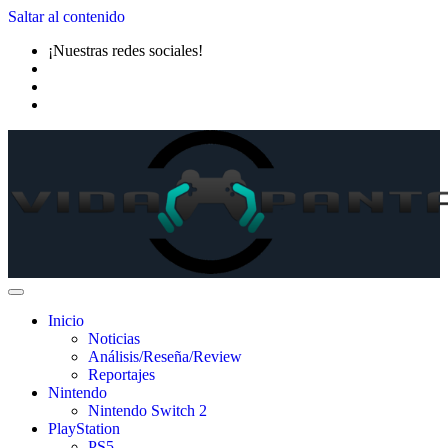
Saltar al contenido
¡Nuestras redes sociales!
Inicio
Noticias
Análisis/Reseña/Review
Reportajes
Nintendo
Nintendo Switch 2
PlayStation
PS5