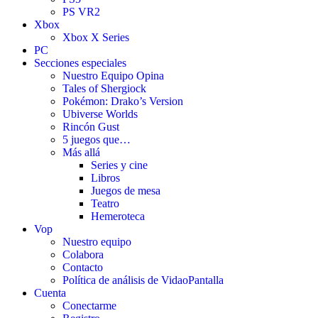
PS VR2
Xbox
Xbox X Series
PC
Secciones especiales
Nuestro Equipo Opina
Tales of Shergiock
Pokémon: Drako’s Version
Ubiverse Worlds
Rincón Gust
5 juegos que…
Más allá
Series y cine
Libros
Juegos de mesa
Teatro
Hemeroteca
Vop
Nuestro equipo
Colabora
Contacto
Política de análisis de VidaoPantalla
Cuenta
Conectarme