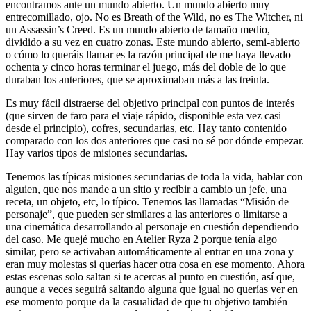
encontramos ante un mundo abierto. Un mundo abierto muy
entrecomillado, ojo. No es Breath of the Wild, no es The Witcher, ni
un Assassin’s Creed. Es un mundo abierto de tamaño medio,
dividido a su vez en cuatro zonas. Este mundo abierto, semi-abierto
o cómo lo queráis llamar es la razón principal de me haya llevado
ochenta y cinco horas terminar el juego, más del doble de lo que
duraban los anteriores, que se aproximaban más a las treinta.
Es muy fácil distraerse del objetivo principal con puntos de interés
(que sirven de faro para el viaje rápido, disponible esta vez casi
desde el principio), cofres, secundarias, etc. Hay tanto contenido
comparado con los dos anteriores que casi no sé por dónde empezar.
Hay varios tipos de misiones secundarias.
Tenemos las típicas misiones secundarias de toda la vida, hablar con
alguien, que nos mande a un sitio y recibir a cambio un jefe, una
receta, un objeto, etc, lo típico. Tenemos las llamadas “Misión de
personaje”, que pueden ser similares a las anteriores o limitarse a
una cinemática desarrollando al personaje en cuestión dependiendo
del caso. Me quejé mucho en Atelier Ryza 2 porque tenía algo
similar, pero se activaban automáticamente al entrar en una zona y
eran muy molestas si querías hacer otra cosa en ese momento. Ahora
estas escenas solo saltan si te acercas al punto en cuestión, así que,
aunque a veces seguirá saltando alguna que igual no querías ver en
ese momento porque da la casualidad de que tu objetivo también