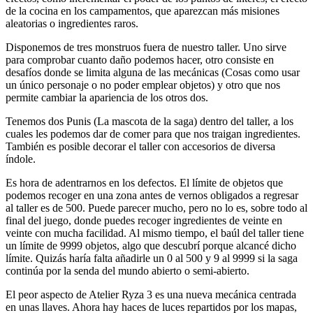
de la cocina en los campamentos, que aparezcan más misiones
aleatorias o ingredientes raros.
Disponemos de tres monstruos fuera de nuestro taller. Uno sirve
para comprobar cuanto daño podemos hacer, otro consiste en
desafíos donde se limita alguna de las mecánicas (Cosas como usar
un único personaje o no poder emplear objetos) y otro que nos
permite cambiar la apariencia de los otros dos.
Tenemos dos Punis (La mascota de la saga) dentro del taller, a los
cuales les podemos dar de comer para que nos traigan ingredientes.
También es posible decorar el taller con accesorios de diversa
índole.
Es hora de adentrarnos en los defectos. El límite de objetos que
podemos recoger en una zona antes de vernos obligados a regresar
al taller es de 500. Puede parecer mucho, pero no lo es, sobre todo al
final del juego, donde puedes recoger ingredientes de veinte en
veinte con mucha facilidad. Al mismo tiempo, el baúl del taller tiene
un límite de 9999 objetos, algo que descubrí porque alcancé dicho
límite. Quizás haría falta añadirle un 0 al 500 y 9 al 9999 si la saga
continúa por la senda del mundo abierto o semi-abierto.
El peor aspecto de Atelier Ryza 3 es una nueva mecánica centrada
en unas llaves. Ahora hay haces de luces repartidos por los mapas,