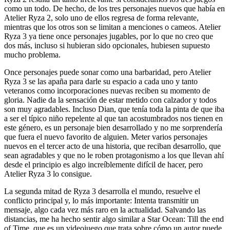
como un todo. De hecho, de los tres personajes nuevos que había en
Atelier Ryza 2, solo uno de ellos regresa de forma relevante,
mientras que los otros son se limitan a menciones o cameos. Atelier
Ryza 3 ya tiene once personajes jugables, por lo que no creo que
dos más, incluso si hubieran sido opcionales, hubiesen supuesto
mucho problema.
Once personajes puede sonar como una barbaridad, pero Atelier
Ryza 3 se las apaña para darle su espacio a cada uno y tanto
veteranos como incorporaciones nuevas reciben su momento de
gloria. Nadie da la sensación de estar metido con calzador y todos
son muy agradables. Incluso Dian, que tenía toda la pinta de que iba
a ser el típico niño repelente al que tan acostumbrados nos tienen en
este género, es un personaje bien desarrollado y no me sorprendería
que fuera el nuevo favorito de alguien. Meter varios personajes
nuevos en el tercer acto de una historia, que reciban desarrollo, que
sean agradables y que no le roben protagonismo a los que llevan ahí
desde el principio es algo increíblemente difícil de hacer, pero
Atelier Ryza 3 lo consigue.
La segunda mitad de Ryza 3 desarrolla el mundo, resuelve el
conflicto principal y, lo más importante: Intenta transmitir un
mensaje, algo cada vez más raro en la actualidad. Salvando las
distancias, me ha hecho sentir algo similar a Star Ocean: Till the end
of Time, que es un videojuego que trata sobre cómo un autor puede