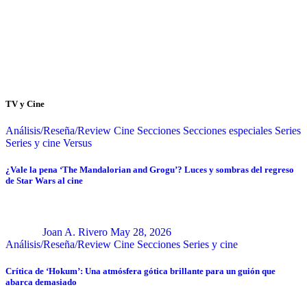
TV y Cine
Análisis/Reseña/Review
Cine
Secciones
Secciones especiales
Series
Series y cine
Versus
¿Vale la pena ‘The Mandalorian and Grogu’? Luces y sombras del regreso
de Star Wars al cine
Joan A. Rivero
May 28, 2026
Análisis/Reseña/Review
Cine
Secciones
Series y cine
Crítica de ‘Hokum’: Una atmósfera gótica brillante para un guión que
abarca demasiado