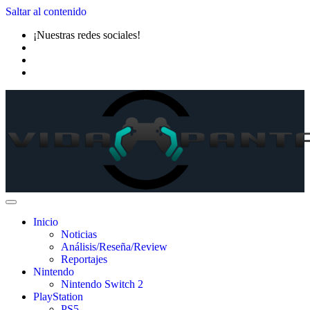
Saltar al contenido
¡Nuestras redes sociales!
Inicio
Noticias
Análisis/Reseña/Review
Reportajes
Nintendo
Nintendo Switch 2
PlayStation
PS5