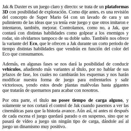
Jak & Daxter es un juego claro y directo: se trata de un
plataformas
3D
con posibilidad de exploración. Como dije antes, es una revisión
del concepto de Super Mario 64 con un lavado de cara y un
pulimiento de las ideas que ya tenía este juego y que otros imitaron e
intentaron, también, mejorar. Controlamos, como no, a Jak, que
contará con distintas habilidades como golpear a los enemigos y
rodar, sin olvidarnos tampoco de su doble salto. También nos ofrece
la variante del
Eco
, que le ofrecen a Jak durante un corto periodo de
tiempo distintas habilidades que vendrán en función del color del
Eco que consumamos.
Además, en algunas fases se nos dará la posibilidad de conducir
vehículos
, añadiendo más variantes al título, por no hablar de sus
jefazos de fase, los cuales no cambiarán los esquemas y nos harán
modificar nuestra forma de juego para enfrentarlos y salir
victoriosos, yendo estos desde plantas malévolas hasta gigantes
que tratarán de quemarnos para acabar con nosotros.
Por otra parte, el título
no posee tiempo de carga alguno
, y
solamente se nos cortará el control de Jak cuando pasemos a ver las
cinemáticas para que la historia avance. Aún así, ni antes ni después
de cada escena el juego quedará parado o en suspenso, sino que se
pasará de vídeo a juego sin ningún tipo de carga, dándole así al
juego un dinamismo muy positivo.