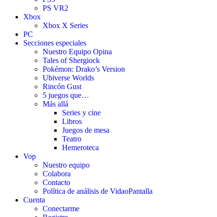
PS VR2
Xbox
Xbox X Series
PC
Secciones especiales
Nuestro Equipo Opina
Tales of Shergiock
Pokémon: Drako’s Version
Ubiverse Worlds
Rincón Gust
5 juegos que…
Más allá
Series y cine
Libros
Juegos de mesa
Teatro
Hemeroteca
Vop
Nuestro equipo
Colabora
Contacto
Política de análisis de VidaoPantalla
Cuenta
Conectarme