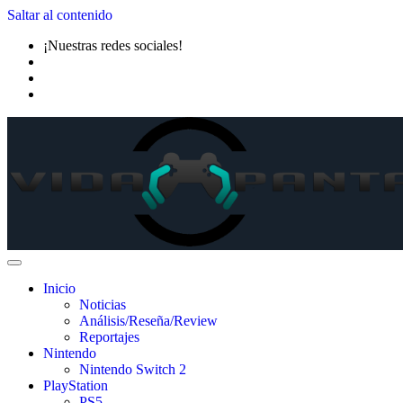
Saltar al contenido
¡Nuestras redes sociales!
Inicio
Noticias
Análisis/Reseña/Review
Reportajes
Nintendo
Nintendo Switch 2
PlayStation
PS5