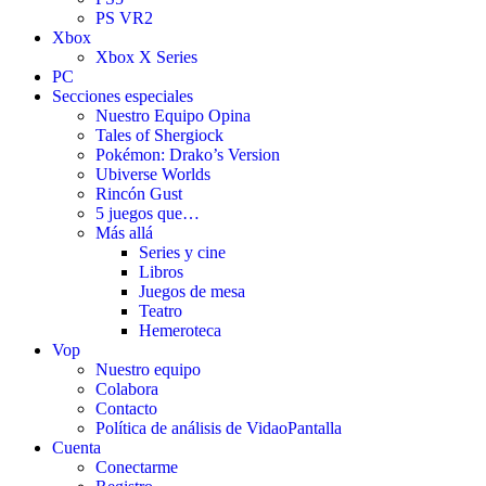
PS VR2
Xbox
Xbox X Series
PC
Secciones especiales
Nuestro Equipo Opina
Tales of Shergiock
Pokémon: Drako’s Version
Ubiverse Worlds
Rincón Gust
5 juegos que…
Más allá
Series y cine
Libros
Juegos de mesa
Teatro
Hemeroteca
Vop
Nuestro equipo
Colabora
Contacto
Política de análisis de VidaoPantalla
Cuenta
Conectarme