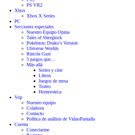
PS VR2
Xbox
Xbox X Series
PC
Secciones especiales
Nuestro Equipo Opina
Tales of Shergiock
Pokémon: Drako’s Version
Ubiverse Worlds
Rincón Gust
5 juegos que…
Más allá
Series y cine
Libros
Juegos de mesa
Teatro
Hemeroteca
Vop
Nuestro equipo
Colabora
Contacto
Política de análisis de VidaoPantalla
Cuenta
Conectarme