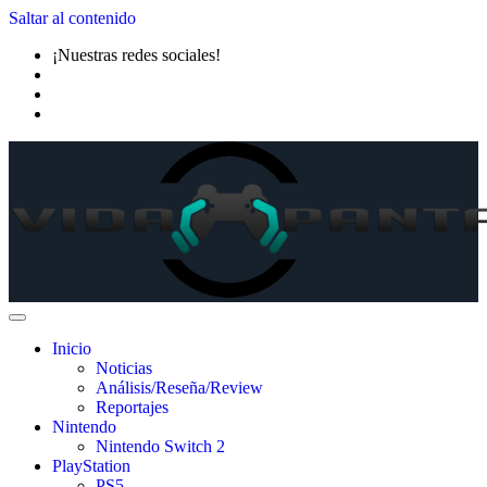
Saltar al contenido
¡Nuestras redes sociales!
Inicio
Noticias
Análisis/Reseña/Review
Reportajes
Nintendo
Nintendo Switch 2
PlayStation
PS5