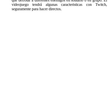
que derrotar a diferentes enemigos en solitario o en grupo. El
videojuego tendrá algunas caracteristicas con Twitch,
seguramente para hacer directos.